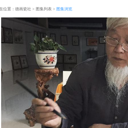
在位置：
德画瓷社
>
图集列表
>
图集浏览