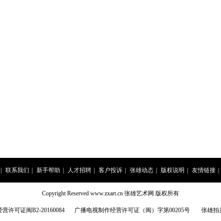
|
联系我们
|
新手帮助
|
人才招聘
|
客户投诉
|
张雄动态
|
版权说明
|
友情链接
|
Copyright Reserved www.zxart.cn 张雄艺术网 版权所有
许可证闽B2-20160084
广播电视制作经营许可证（闽）字第00205号
张雄拍