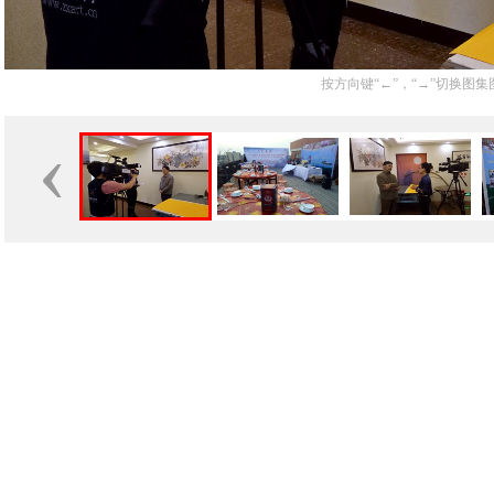
按方向键“←”，“→”切换图集
‹