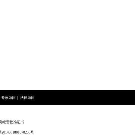
专家顾问
|
法律顾问
卖经营批准证书
4031801078235号