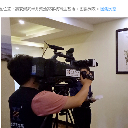
在位置：
惠安崇武半月湾渔家客栈写生基地
>
图集列表
>
图集浏览