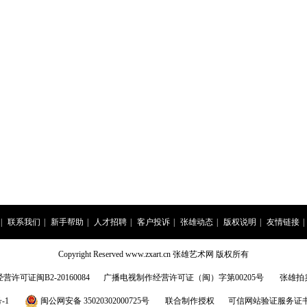
|
联系我们
|
新手帮助
|
人才招聘
|
客户投诉
|
张雄动态
|
版权说明
|
友情链接
|
Copyright Reserved www.zxart.cn 张雄艺术网 版权所有
许可证闽B2-20160084
广播电视制作经营许可证（闽）字第00205号
张雄拍
-1
闽公网安备 35020302000725号
联合制作授权
可信网站验证服务证书201