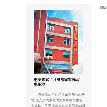
您所
惠安崇武半月湾渔家客栈写
生基地
惠安崇武半月湾渔家客栈写生基
地 惠安崇武半月湾渔家客栈写生创
作基地，位于福建省惠安县国家4A级