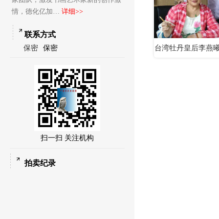
情，德化亿加…
详细>>
联系方式
保密
保密
台湾牡丹皇后李燕曦
瓷板画…
扫一扫 关注机构
拍卖纪录