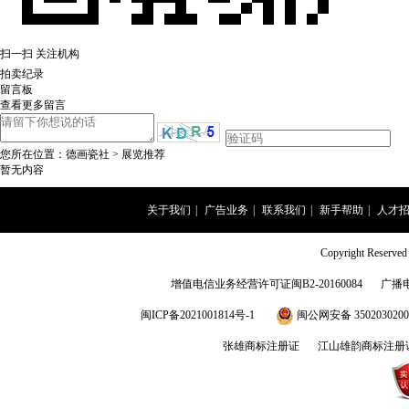
扫一扫 关注机构
拍卖纪录
留言板
查看更多留言
您所在位置：
德画瓷社
>
展览推荐
暂无内容
关于我们
|
广告业务
|
联系我们
|
新手帮助
|
人才
Copyright Rese
增值电信业务经营许可证闽B2-20160084
广播
闽ICP备2021001814号-1
闽公网安备 3502030200
张雄商标注册证
江山雄韵商标注册