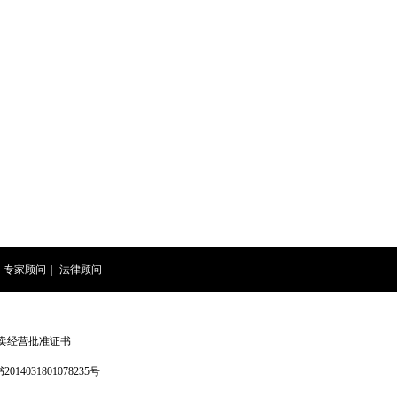
专家顾问
|
法律顾问
卖经营批准证书
4031801078235号