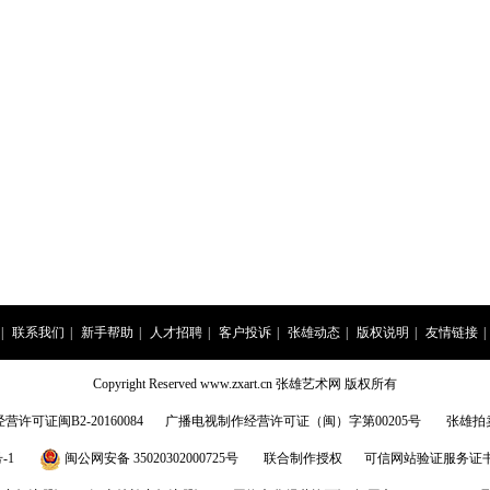
|
联系我们
|
新手帮助
|
人才招聘
|
客户投诉
|
张雄动态
|
版权说明
|
友情链接
|
Copyright Reserved www.zxart.cn 张雄艺术网 版权所有
许可证闽B2-20160084
广播电视制作经营许可证（闽）字第00205号
张雄拍
-1
闽公网安备 35020302000725号
联合制作授权
可信网站验证服务证书201