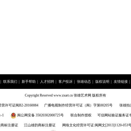
|
联系我们
|
新手帮助
|
人才招聘
|
客户投诉
|
张雄动态
|
版权说明
|
友情链接
|
Copyright Reserved www.zxart.cn 张雄艺术网 版权所有
许可证闽B2-20160084
广播电视制作经营许可证（闽）字第00205号
张雄拍
-1
闽公网安备 35020302000725号
联合制作授权
可信网站验证服务证书201
雄商标注册证
江山雄韵商标注册证
网络文化经营许可证:闽网文[2013]1120-053