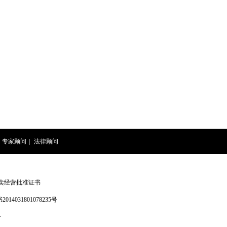
专家顾问
|
法律顾问
卖经营批准证书
4031801078235号
号