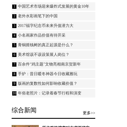
中国艺术市场迎来爆炸式发展的黄金10年
1
老外水彩画笔下的中国
2
2017福字纪念币未来升值潜力大
3
小名画家作品价值有待开采
4
青铜摇钱树的真正起源是什么？
5
美术馆该不该设策展人岗位？
6
百余件“鸡主题”文物亮相南京贺新年
7
手炉：昔日暖冬神器今日收藏雅玩
8
版画的复数性如何影响收藏价值？
9
年俗老照片：记录着春节行程和演变
10
综合新闻
更多>>