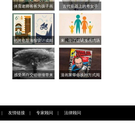
体育老师爸爸为孩子画
古代瓷器上的奇女子
他将电影海报设计成邮
来，干了这碗漫画鸡汤
感受黑白交错碰撞带来
漫画家带你换种方式阅
|
友情链接
|
专家顾问
|
法律顾问