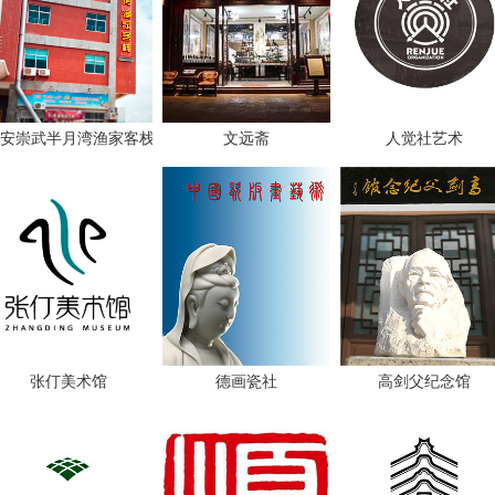
安崇武半月湾渔家客栈写生基地
文远斋
人觉社艺术
张仃美术馆
德画瓷社
高剑父纪念馆