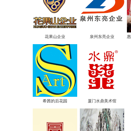
花果山企业
泉州东亮企业
惠
希茜的后花园
厦门水鼎美术馆