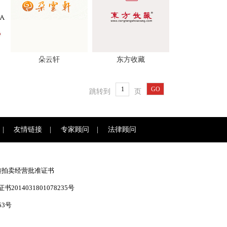
朵云轩
东方收藏
跳转到
页
|
友情链接
|
专家顾问
|
法律顾问
雄拍卖经营批准证书
014031801078235号
53号