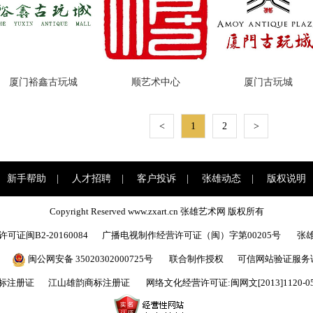
厦门裕鑫古玩城
顺艺术中心
厦门古玩城
<
1
2
>
新手帮助
|
人才招聘
|
客户投诉
|
张雄动态
|
版权说明
Copyright Reserved www.zxart.cn 张雄艺术网 版权所有
证闽B2-20160084
广播电视制作经营许可证（闽）字第00205号
张
闽公网安备 35020302000725号
联合制作授权
可信网站验证服务证书2
标注册证
江山雄韵商标注册证
网络文化经营许可证:闽网文[2013]1120-0