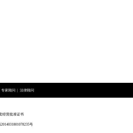
专家顾问
|
法律顾问
卖经营批准证书
4031801078235号