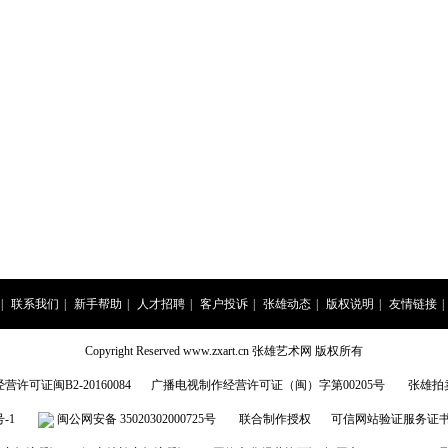
|
联系我们
|
新手帮助
|
人才招聘
|
客户投诉
|
张雄动态
|
版权说明
|
友情链接
|
Copyright Reserved www.zxart.cn 张雄艺术网 版权所有
许可证闽B2-20160084
广播电视制作经营许可证（闽）字第00205号
张雄拍
号-1
闽公网安备 35020302000725号
联合制作授权
可信网站验证服务证书201