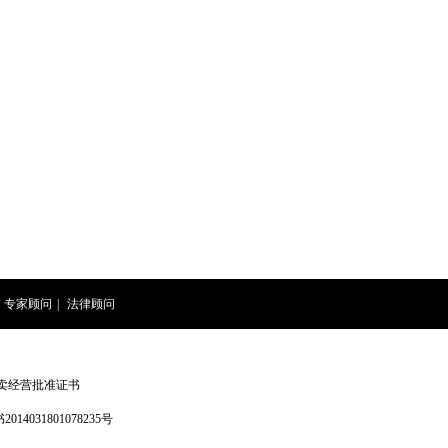
专家顾问
|
法律顾问
卖经营批准证书
4031801078235号