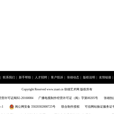
|
联系我们
|
新手帮助
|
人才招聘
|
客户投诉
|
张雄动态
|
版权说明
|
友情链接
|
Copyright Reserved www.zxart.cn 张雄艺术网 版权所有
许可证闽B2-20160084
广播电视制作经营许可证（闽）字第00205号
张雄拍
-1
闽公网安备 35020302000725号
联合制作授权
可信网站验证服务证书201