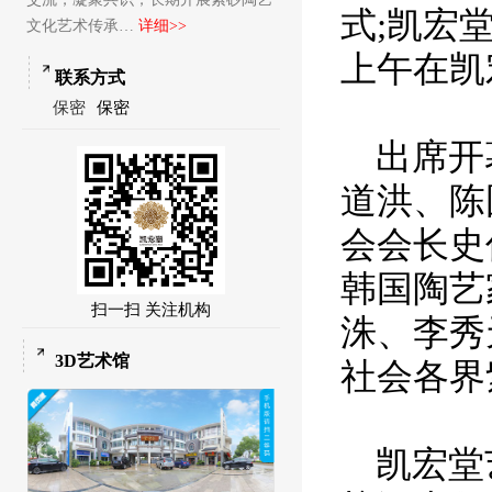
式;凯宏
文化艺术传承…
详细>>
上午在凯
联系方式
保密
保密
出席开
道洪、陈
会会长史
韩国陶艺
扫一扫 关注机构
洙、李秀
3D艺术馆
社会各界
凯宏堂