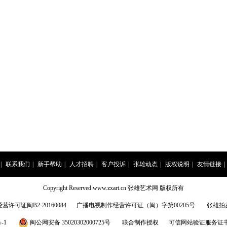
|
联系我们
|
新手帮助
|
人才招聘
|
客户投诉
|
张雄动态
|
版权说明
|
友情链接
|
Copyright Reserved www.zxart.cn 张雄艺术网 版权所有
许可证闽B2-20160084
广播电视制作经营许可证（闽）字第00205号
张雄拍
-1
闽公网安备 35020302000725号
联合制作授权
可信网站验证服务证书201