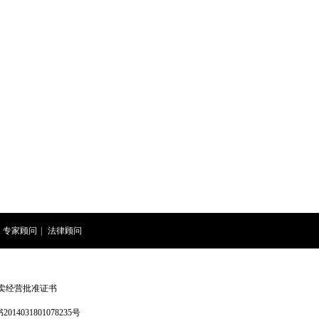
专家顾问
|
法律顾问
卖经营批准证书
4031801078235号