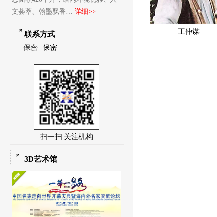
文荟萃、翰墨飘香…
详细>>
王仲谋
联系方式
保密
保密
扫一扫 关注机构
3D艺术馆