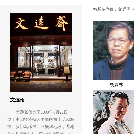
您所在位置：
文远斋
杨夏林
文远斋
文远斋创办于2003年6月22日，
位于中国经济特区美丽的海上花园城
市—厦门岛禾祥西路繁华地段，占地
总面积420平方，馆内环境优雅、人