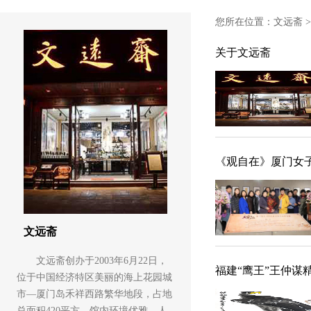
您所在位置：
文远斋
关于文远斋
《观自在》厦门女子
文远斋
文远斋创办于2003年6月22日，
福建“鹰王”王仲谋
位于中国经济特区美丽的海上花园城
市—厦门岛禾祥西路繁华地段，占地
总面积420平方，馆内环境优雅、人