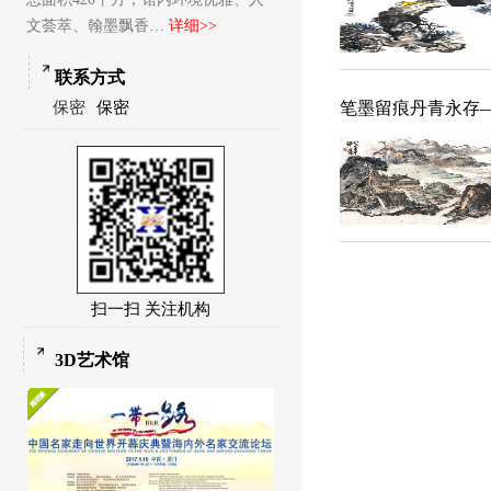
文荟萃、翰墨飘香…
详细>>
联系方式
保密
保密
笔墨留痕丹青永存
扫一扫 关注机构
3D艺术馆