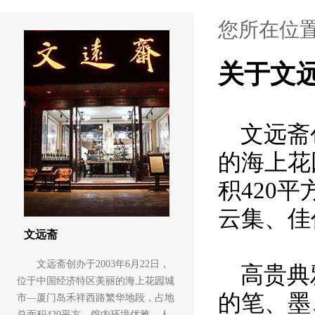
您所在位
关于文
文远斋
的海上花
积
420
平
云集、佳
文远斋
文远斋创办于2003年6月22日，
高贵典
位于中国经济特区美丽的海上花园城
的笔、墨
市—厦门岛禾祥西路繁华地段，占地
总面积420平方，馆内环境优雅、人