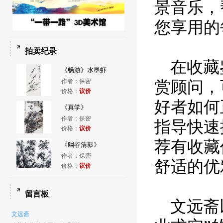
景音乐，
您享用的
拍卖纪录
在收藏
《畅游》水墨虾
作者：保密
赏顾问，
价格：
议价
好者如何
《真学》
作者：保密
指导快速
价格：
议价
荐有收藏
《幽谷清影》
作者：保密
舒适的优
价格：
议价
留言板
文远斋
文远斋