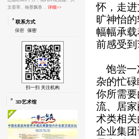
怀，走进
文荟萃、翰墨飘香…
详细>>
旷神怡的
联系方式
幅幅承载
保密
保密
前感受到
饱尝一
杂的忙碌
扫一扫 关注机构
你所需要
3D艺术馆
流、居家
术类相关
企业集团