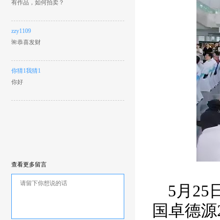
有作品，如何拍卖？
zzy1109
🌺恭喜发财
你猜1我猜1
你好
查看更多留言
5
月
25
国卓德源