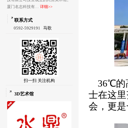
厦门名志科技有…
详细>>
联系方式
0592-5929191
马歌
扫一扫 关注机构
36
℃的
士在这里
3D艺术馆
会，更是