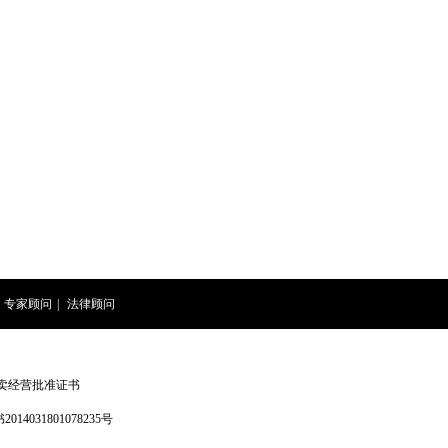
专家顾问
|
法律顾问
卖经营批准证书
4031801078235号