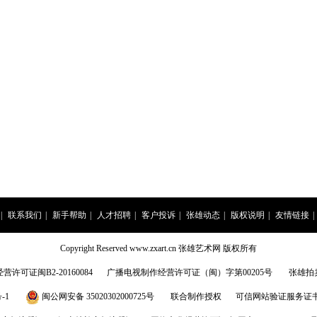
|
联系我们
|
新手帮助
|
人才招聘
|
客户投诉
|
张雄动态
|
版权说明
|
友情链接
|
Copyright Reserved www.zxart.cn 张雄艺术网 版权所有
许可证闽B2-20160084
广播电视制作经营许可证（闽）字第00205号
张雄拍
-1
闽公网安备 35020302000725号
联合制作授权
可信网站验证服务证书201