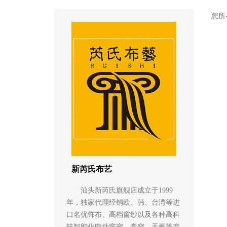
您所
新芮氏布艺
汕头新芮氏旗舰店成立于1999
年，独家代理经销欧、韩、台湾等进
口名优饰布、高档窗纱以及各种高科
技智能化电动窗帘、卷帘、天棚等产