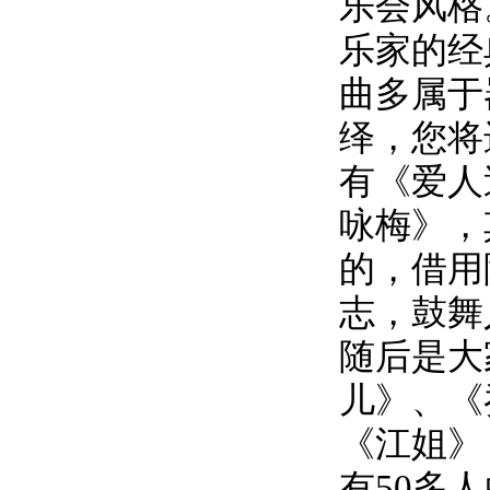
乐会风格
乐家的经
曲多属于
绎，您将
有《爱人
咏梅》，
的，借用
志，鼓舞
随后是大
儿》、《
《江姐》
有
50
多人